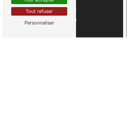
Tout refuser
Personnaliser
Nos atouts :
• Savoir-faire
• Professionnalisme
• Tiers payant
• Réactivité
• À l’écoute
• Équipe conviviale et dynamique
• Devis gratuit
• Bilan visuel