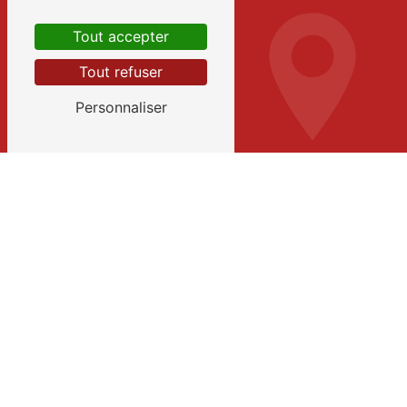
Tout accepter
Tout refuser
Personnaliser
Adresse
21 Avenue général Mazillier
21140 Semur-en-Auxois